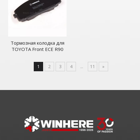
Тормозная колодка для
TOYOTA Front ECE R90
1
2
3
4
...
11
»